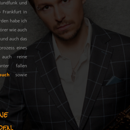
 Rundfunk und
 Frankfurt in
orden habe ich
hörer wie auch
 und auch das
prozess eines
 auch reine
nter fallen
buch
sowie
ine
den.