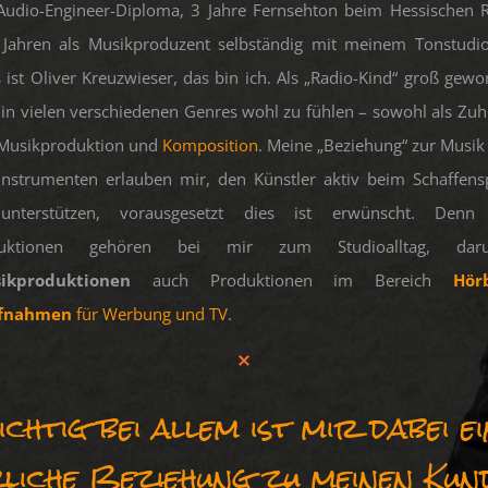
 Audio-Engineer-Diploma, 3 Jahre Fernsehton beim Hessischen
 Jahren als Musikproduzent selbständig mit meinem Tonstudio
ist Oliver Kreuzwieser, das bin ich. Als „Radio-Kind“ groß gew
 in vielen verschiedenen Genres wohl zu fühlen – sowohl als Zu
r Musikproduktion und
Komposition
. Meine „Beziehung“ zur Musik
Instrumenten erlauben mir, den Künstler aktiv beim Schaffens
nterstützen, vorausgesetzt dies ist erwünscht. Denn
oduktionen gehören bei mir zum Studioalltag, daru
ikproduktionen
auch Produktionen im Bereich
Hör
ufnahmen
für Werbung und TV
.
chtig bei allem ist mir dabei e
liche Beziehung zu meinen Kun