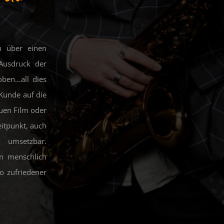
h über einen
Ausdruck der
oben…all dies
 Kunde auf die
uen Film oder
itpunkt, auch
 umsetzbar.
n menschlich
o zufriedener