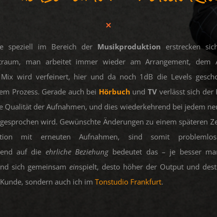
te speziell im Bereich der
Musikproduktion
erstrecken sic
itraum, man arbeitet immer wieder am Arrangement, dem 
Mix wird verfeinert, hier und da noch 1dB die Levels gesch
inem Prozess. Gerade auch bei
Hörbuch
und
TV
verlässt sich der
 Qualität der Aufnahmen, und dies wiederkehrend bei jedem ne
ngesprochen wird. Gewünschte Änderungen zu einem späteren Ze
tion mit erneuten Aufnahmen, sind somit problemlos
end auf die
ehrliche Beziehung
bedeutet das – je besser ma
und sich gemeinsam
ein
spielt, desto höher der Output und dest
r Kunde, sondern auch ich im
Tonstudio Frankfurt
.