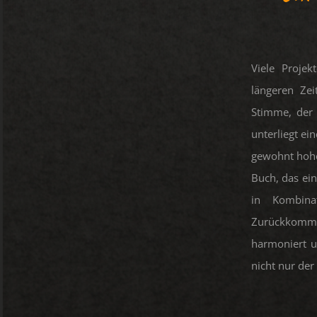
Viele Projek
längeren Ze
Stimme, der 
unterliegt e
gewohnt hohe
Buch, das ei
in Kombina
Zurückkomm
harmoniert 
nicht nur de