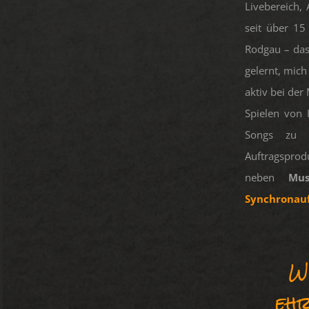
Livebereich,
seit über 15
Rodgau – das 
gelernt, mich
aktiv bei de
Spielen von 
Songs zu u
Auftragspr
neben
Mus
Synchrona
Wi
ehr