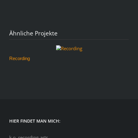
Ähnliche Projekte
Recording
V
HIER FINDET MAN MICH:
k.o. recording-arts